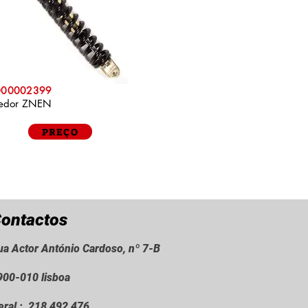
P000002399
cedor ZNEN
PREÇO
ontactos
ua Actor António Cardoso, nº 7-B
900-010 lisboa
eral : 218 492 476