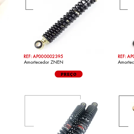
REF: AP000002395
REF: A
Amortecedor ZNEN
Amorte
PREÇO