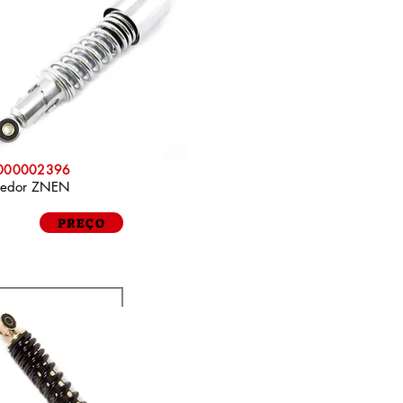
P000002396
cedor ZNEN
PREÇO