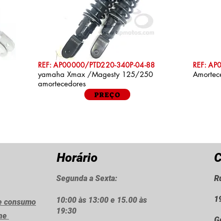
REF: AP00000/PTD220-340P-04-88
REF: A
yamaha Xmax /Magesty 125/250
Amorte
amortecedores
PREÇO
Horário
C
Segunda a Sexta:
R
1
10:00 às 13:00 e 15.00 às
de consumo
19:30
ine
G