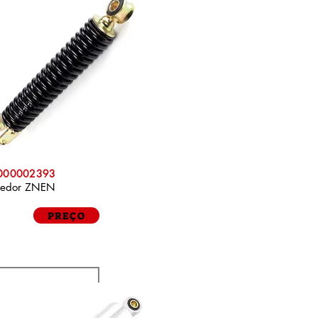
P000002393
cedor ZNEN
PREÇO