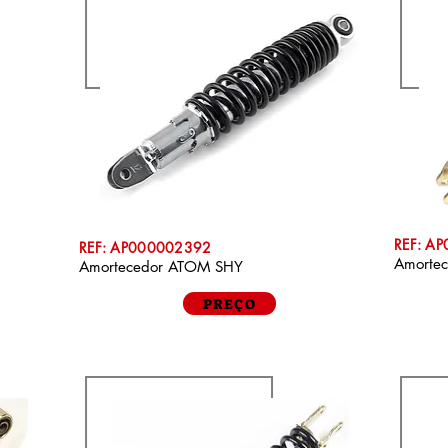
REF: A
REF: AP000002392
Amorte
Amortecedor ATOM SHY
PREÇO