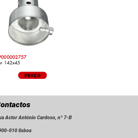
AP000002757
ler 142x45
PREÇO
ontactos
ua Actor António Cardoso, nº 7-B
900-010 lisboa