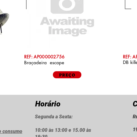
REF: AP000002756
REF: 
DB kil
Braçadeira escape
PREÇO
Horário
C
Segunda a Sexta:
R
1
10:00 às 13:00 e 15.00 às
de consumo
19:30