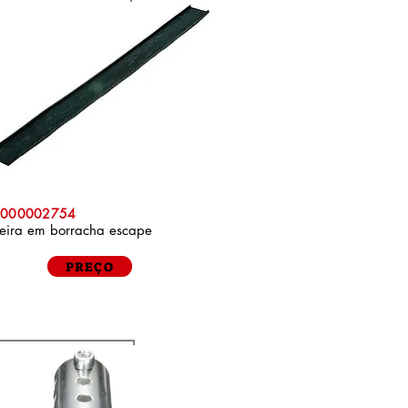
AP000002754
eira em borracha escape
PREÇO