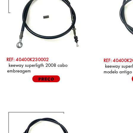
REF: 40400K230002
REF: 40400K
keeway superligth 2008 cabo
keeway super
embreagem
modelo antig
PREÇO