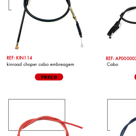
REF: KIN114
REF: AP0000
kinroad choper cabo embreagem
Cabo
PREÇO