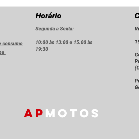
Horário
C
Segunda a Sexta:
R
1
10:00 às 13:00 e 15.00 às
de consumo
19:30
ine
G
P
(
P
G
AP
MOTOS