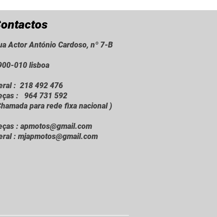
ontactos
ua Actor António Cardoso, nº 7-B
900-010 lisboa
eral : 218 492 476
eças : 964 731 592
Chamada para rede fixa nacional )
eças :
apmotos@gmail.com
eral :
mjapmotos@gmail.com