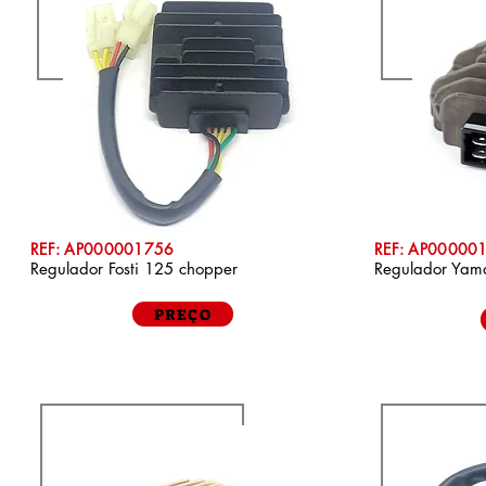
REF: AP000001756
REF: AP00000
Regulador Fosti 125 chopper
Regulador Yam
PREÇO