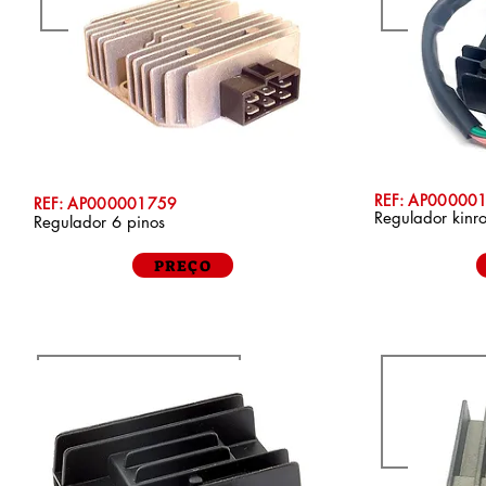
REF: AP00000
REF: AP000001759
Regulador kin
Regulador 6 pinos
PREÇO