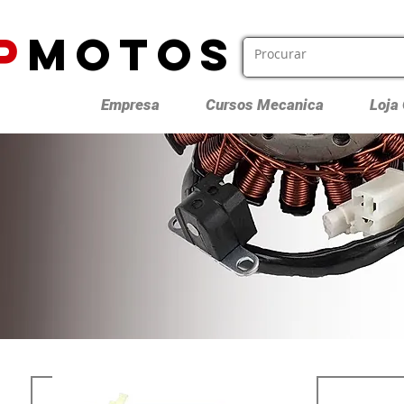
P
MOTOS
Empresa
Cursos Mecanica
Loja