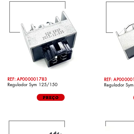
REF: AP000001783
REF: AP00000
Regulador Sym 125/150
Regulador Sy
PREÇO