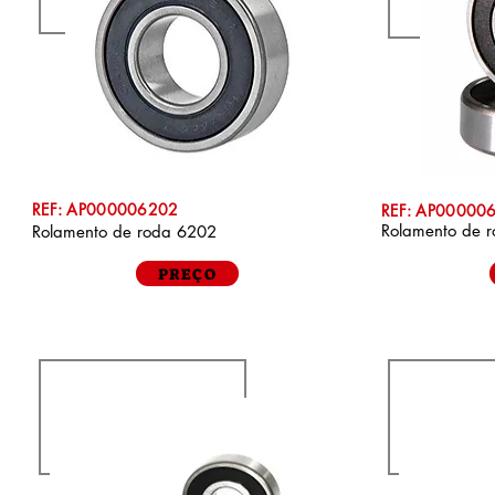
REF: AP000006202
REF: AP00000
Rolamento de 
Rolamento de roda 6202
PREÇO