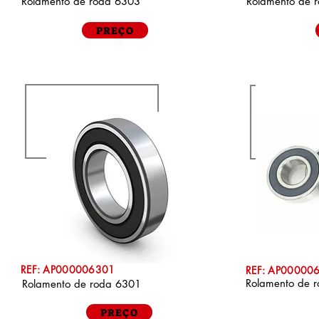
Rolamento de roda 6303
Rolamento de 
PREÇO
REF: AP000006301
REF: AP00000
Rolamento de 
Rolamento de roda 6301
PREÇO