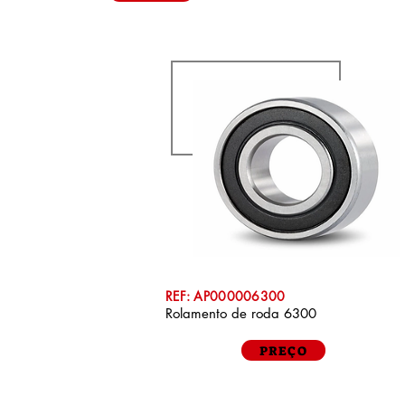
REF: AP000006300
Rolamento de roda 6300
PREÇO