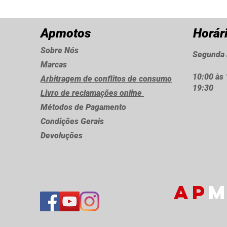
Apmotos
Horár
Sobre Nós
Segunda 
Marcas
10:00 às 
Arbitragem de conflitos de consumo
19:30
Livro de reclamações online
Métodos de Pagamento
Condições Gerais
Devoluções
AP
M