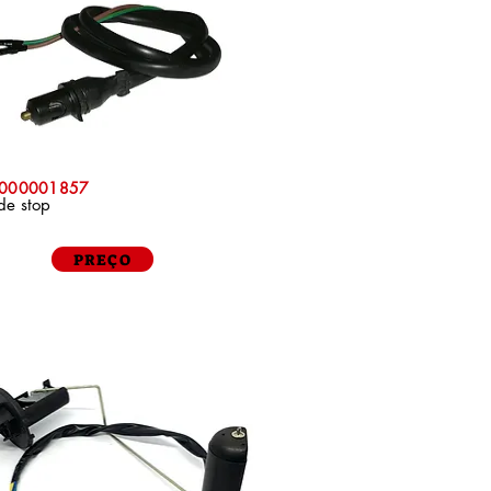
P000001857
de stop
PREÇO