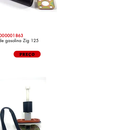
P000001863
de gasolina Zig 125
PREÇO