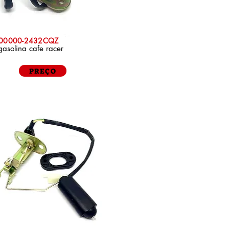
P00000-2432CQZ
gasolina cafe racer
PREÇO