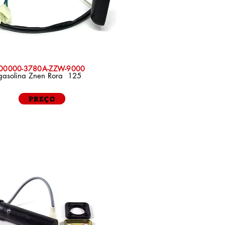
P00000-3780A-ZZW-9000
gasolina Znen Rora 125
PREÇO