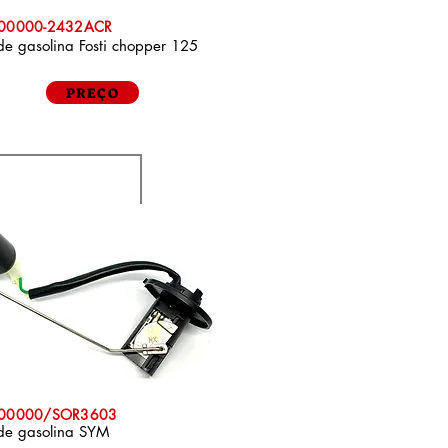
P00000-2432ACR
de gasolina Fosti chopper 125
PREÇO
P00000/SOR3603
 de gasolina SYM