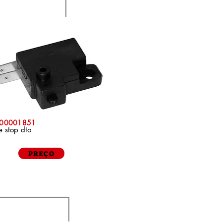
000001851
e stop dto
PREÇO