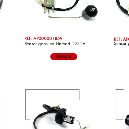
REF: AP000001859
REF: A
Sensor 
Sensor gasolina kinroad 125-T-6
PREÇO