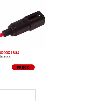
P000001854
de stop
PREÇO