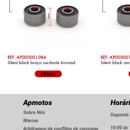
REF: AP000001084
REF: AP00000
Silent block braço oscilante kinroad
Silent block a
PREÇO
Apmotos
Horár
Sobre Nós
Segunda 
Marcas
10:00 às 
Arbitragem de conflitos de consumo