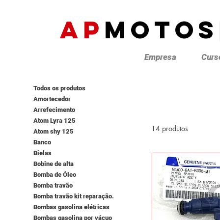
AP
MOTOS
Empresa
Curs
Todos os produtos
Amortecedor
Arrefecimento
Atom Lyra 125
14 produtos
Atom shy 125
Banco
Bielas
Bobine de alta
Bomba de Óleo
Bomba travão
Bomba travão kit reparação.
Bombas gasolina elétricas
Bombas gasolina por vácuo