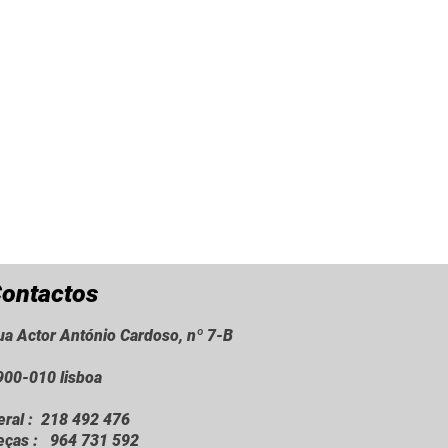
ontactos
ua Actor António Cardoso, nº 7-B
900-010 lisboa
eral : 218 492 476
eças : 964 731 592