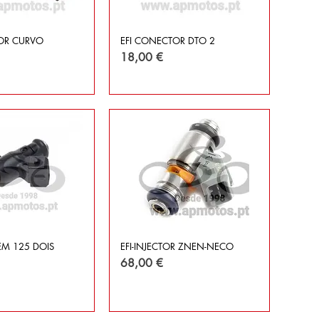
OR CURVO
EFI CONECTOR DTO 2
Preço
18,00 €
EM 125 DOIS
EFI-INJECTOR ZNEN-NECO
Preço
68,00 €