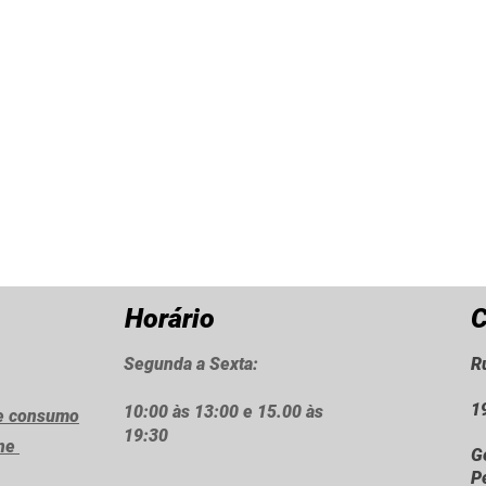
Horário
C
Segunda a Sexta:
R
1
10:00 às 13:00 e 15.00 às
de consumo
19:30
ine
G
P