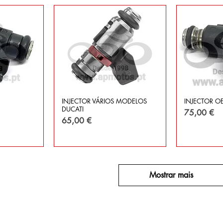
INJECTOR VÁRIOS MODELOS
INJECTOR O
DUCATI
Preço
75,00 €
Preço
65,00 €
Mostrar mais