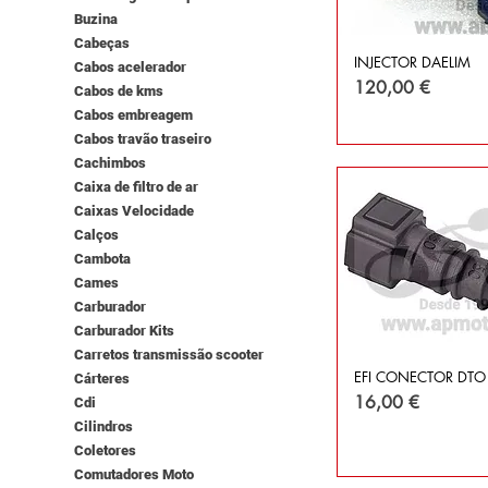
Buzina
Cabeças
INJECTOR DAELIM
Cabos acelerador
Preço
120,00 €
Cabos de kms
Cabos embreagem
Cabos travão traseiro
Cachimbos
Caixa de filtro de ar
Caixas Velocidade
Calços
Cambota
Cames
Carburador
Carburador Kits
Carretos transmissão scooter
EFI CONECTOR DTO
Cárteres
Preço
16,00 €
Cdi
Cilindros
Coletores
Comutadores Moto