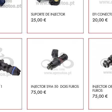
SUPORTE DE INJECTOR
EFI CONECT
Preço
Preço
25,00 €
20,00 €
 1
INJECTOR SYM 50 DOIS FUROS
INJECTOR O
FUROS
Preço
75,00 €
Preço
75,00 €