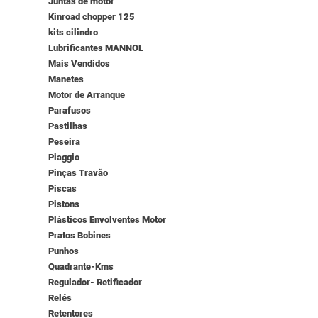
Juntas de motor
Kinroad chopper 125
kits cilindro
Lubrificantes MANNOL
Mais Vendidos
Manetes
Motor de Arranque
Parafusos
Pastilhas
Peseira
Piaggio
Pinças Travão
Piscas
Pistons
Plásticos Envolventes Motor
Pratos Bobines
Punhos
Quadrante-Kms
Regulador- Retificador
Relés
Retentores