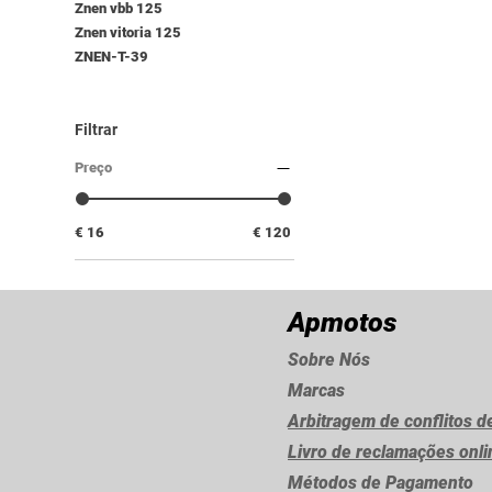
Znen vbb 125
Znen vitoria 125
ZNEN-T-39
Filtrar
Preço
€ 16
€ 120
Apmotos
Sobre Nós
Marcas
Arbitragem de conflitos 
Livro de reclamações onl
Métodos de Pagamento