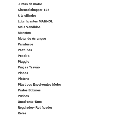
Juntas de motor
Kinroad chopper 125
kits cilindro
Lubrificantes MANNOL
Mais Vendidos
Manetes
Motor de Arranque
Parafusos
Pastilhas
Peseira
Piaggio
Pinças Travão
Piscas
Pistons
Plásticos Envolventes Motor
Pratos Bobines
Punhos
Quadrante-Kms
Regulador- Retificador
Relés