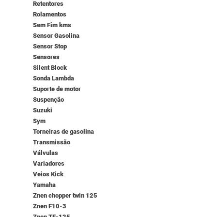
Retentores
Rolamentos
Sem Fim kms
Sensor Gasolina
Sensor Stop
Sensores
Silent Block
Sonda Lambda
Suporte de motor
Suspenção
Suzuki
Sym
Torneiras de gasolina
Transmissão
Válvulas
Variadores
Veios Kick
Yamaha
Znen chopper twin 125
Znen F10-3
Znen TF-125