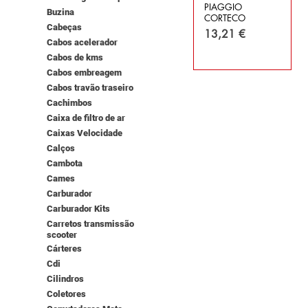
PIAGGIO
Buzina
CORTECO
Cabeças
Preço
13,21 €
Cabos acelerador
Cabos de kms
Cabos embreagem
Cabos travão traseiro
Cachimbos
Caixa de filtro de ar
Caixas Velocidade
Calços
Cambota
Cames
Carburador
Carburador Kits
Carretos transmissão
scooter
Cárteres
Cdi
Cilindros
Coletores