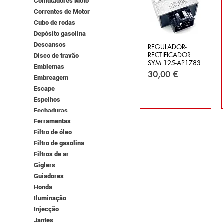
Comutadores Moto
Correntes de Motor
Cubo de rodas
Depósito gasolina
Descansos
REGULADOR-
RECTIFICADOR
Disco de travão
SYM 125-AP1783
Emblemas
Preço
30,00 €
Embreagem
Escape
Espelhos
Fechaduras
Ferramentas
Filtro de óleo
Filtro de gasolina
Filtros de ar
Giglers
Guiadores
Honda
Iluminação
Injecção
Jantes