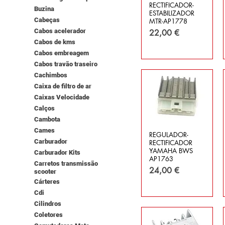
RECTIFICADOR-
Buzina
ESTABILIZADOR
Cabeças
MTR-AP1778
Preço
Cabos acelerador
22,00 €
Cabos de kms
Cabos embreagem
Cabos travão traseiro
Cachimbos
Caixa de filtro de ar
Caixas Velocidade
Calços
Cambota
Cames
REGULADOR-
Carburador
RECTIFICADOR
YAMAHA BWS
Carburador Kits
AP1763
Carretos transmissão
Preço
24,00 €
scooter
Cárteres
Cdi
Cilindros
Coletores