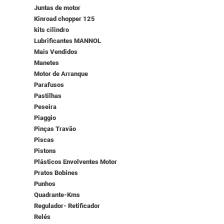
Juntas de motor
Kinroad chopper 125
kits cilindro
Lubrificantes MANNOL
Mais Vendidos
Manetes
Motor de Arranque
Parafusos
Pastilhas
Peseira
Piaggio
Pinças Travão
Piscas
Pistons
Plásticos Envolventes Motor
Pratos Bobines
Punhos
Quadrante-Kms
Regulador- Retificador
Relés