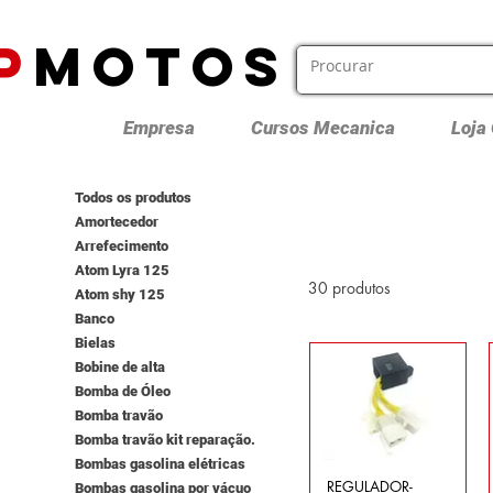
P
MOTOS
Empresa
Cursos Mecanica
Loja
Todos os produtos
Amortecedor
Arrefecimento
Atom Lyra 125
30 produtos
Atom shy 125
Banco
Bielas
Bobine de alta
Bomba de Óleo
Bomba travão
Bomba travão kit reparação.
Bombas gasolina elétricas
REGULADOR-
Bombas gasolina por vácuo