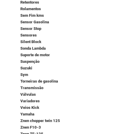
Retentores
Rolamentos
Sem Fim kms
Sensor Gasolina
Sensor Stop
Sensores
Silent Block
Sonda Lambda
Suporte de motor
Suspenção
Suzuki
Sym
Torneiras de gasolina
Transmissão
Válvulas
Variadores
Veios Kick
Yamaha
Znen chopper twin 125
Znen F10-3
Znen TF-125